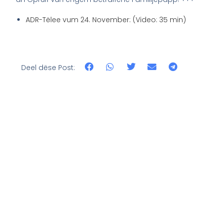
ADR-Tëlee vum 24. November: (Video: 35 min)
Deel dëse Post: