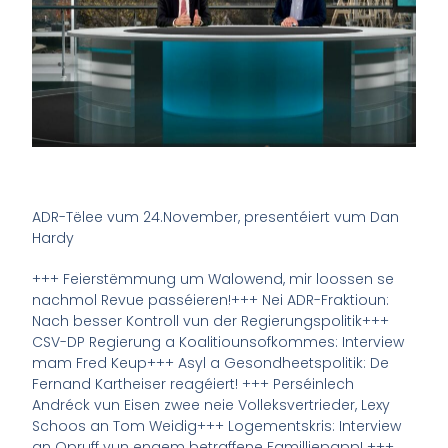
ADR-Tëlee vum 24.November, presentéiert vum Dan
Hardy
+++ Feierstëmmung um Walowend, mir loossen se
nachmol Revue passéieren!+++ Nei ADR-Fraktioun:
Nach besser Kontroll vun der Regierungspolitik+++
CSV-DP Regierung a Koalitiounsofkommes: Interview
mam Fred Keup+++ Asyl a Gesondheetspolitik: De
Fernand Kartheiser reagéiert! +++ Perséinlech
Andréck vun Eisen zwee neie Volleksvertrieder, Lexy
Schoos an Tom Weidig+++ Logementskris: Interview
an Opruff vun engem betraffene Familljepapp! +++