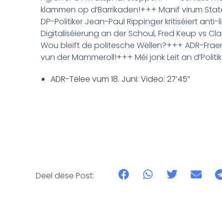
klammen op d‘Barrikaden!+++ Manif virum Stater 
DP-Politiker Jean-Paul Rippinger kritiséiert ant
Digitaliséierung an der Schoul, Fred Keup vs C
Wou bleift de politesche Wëllen?+++ ADR-Fra
vun der Mammeroll!+++ Méi jonk Leit an d’Poli
ADR-Tëlee vum 18. Juni: Video: 27’45”
Deel dëse Post: