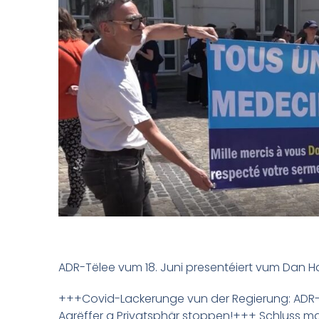
ADR-Tëlee vum 18. Juni presentéiert vum Dan H
+++Covid-Lackerunge vun der Regierung: ADR-
Agrëffer a Privatsphär stoppen!+++ Schluss m