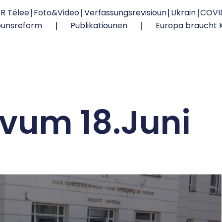
R Tëlee
Foto&Video
Verfassungsrevisioun
Ukrain
COVI
ounsreform
Publikatiounen
Europa braucht 
vum 18.Juni