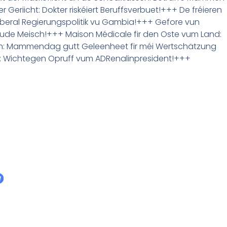
Geriicht: Dokter riskéiert Beruffsverbuet!+++ De fréieren
i-liberal Regierungspolitik vu Gambia!+++ Gefore vun
laude Meisch!+++ Maison Médicale fir den Oste vum Land:
en: Mammendag gutt Geleenheet fir méi Wertschätzung
tik: Wichtegen Opruff vum ADRenalinpresident!+++