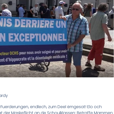
ardy
Fuerderungen, endlech, zum Deel ëmgesat! Elo och
at der Maskeflicht an de Schoulklassen: Betraffe Mammen