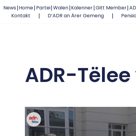
News
Home
Partei
Walen
Kalenner
Gitt Member
AD
Kontakt
D’ADR an Ärer Gemeng
Pensi
ADR-Tëlee 