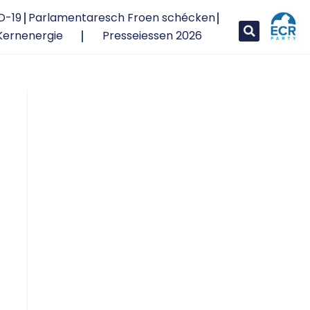
D-19
Parlamentaresch Froen schécken
Kernenergie
Presseiessen 2026