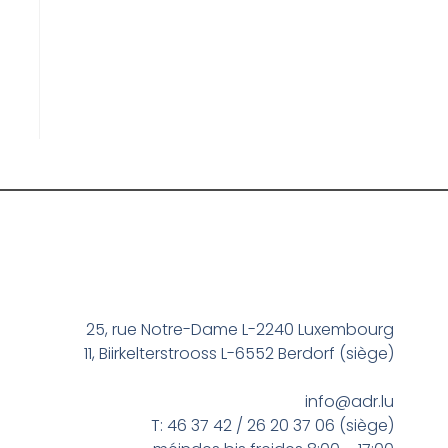
25, rue Notre-Dame L-2240 Luxembourg
11, Biirkelterstrooss L-6552 Berdorf (siège)
info@adr.lu
T: 46 37 42 / 26 20 37 06 (siège)