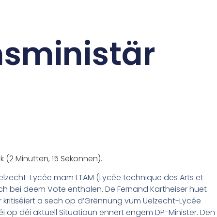
sministär
k (2 Minutten, 15 Sekonnen).
elzecht-Lycée mam LTAM (Lycée technique des Arts et
ech bei deem Vote enthalen. De Fernand Kartheiser huet
r kritiséiert a sech op d’Grënnung vum Uelzecht-Lycée
 op déi aktuell Situatioun ënnert engem DP-Minister. Den