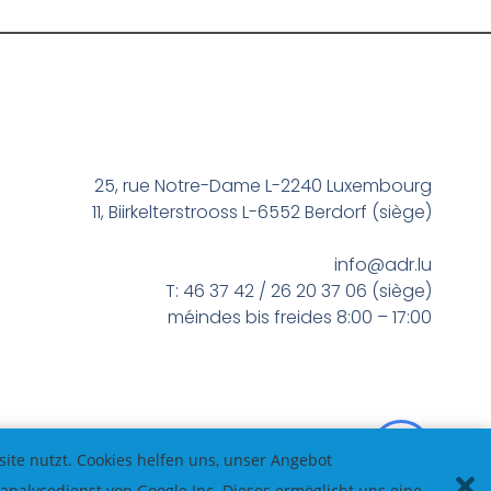
25, rue Notre-Dame L-2240 Luxembourg
11, Biirkelterstrooss L-6552 Berdorf (siège)
info@adr.lu
T: 46 37 42 / 26 20 37 06 (siège)
méindes bis freides 8:00 – 17:00
te nutzt. Cookies helfen uns, unser Angebot
nalysedienst von Google Inc. Dieses ermöglicht uns eine