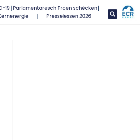
D-19
Parlamentaresch Froen schécken
Kernenergie
Presseiessen 2026