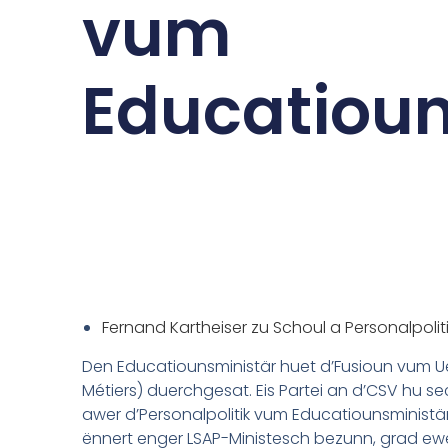
vum
Educatioun
Fernand Kartheiser zu Schoul a Personalpoliti
Den Educatiounsministär huet d’Fusioun vum U
Métiers) duerchgesat. Eis Partei an d’CSV hu s
awer d’Personalpolitik vum Educatiounsministä
ënnert enger LSAP-Ministesch bezunn, grad ewéi