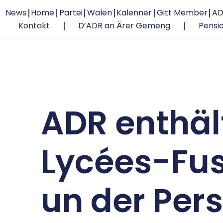
News
Home
Partei
Walen
Kalenner
Gitt Member
AD
Kontakt
D’ADR an Ärer Gemeng
Pensi
ADR enthäl
Lycées-Fusi
un der Pers