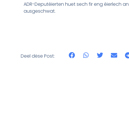
ADR-Deputéierten huet sech fir eng éierlech a
ausgeschwat.
Deel dëse Post: