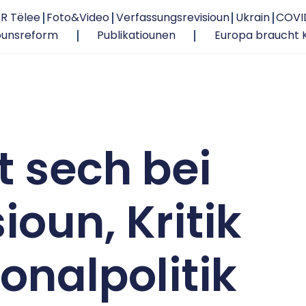
R Tëlee
Foto&Video
Verfassungsrevisioun
Ukrain
COVI
ounsreform
Publikatiounen
Europa braucht 
t sech bei
oun, Kritik
onalpolitik