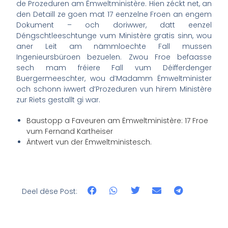
de Prozeduren am Ëmweltministère. Hien zéckt net, an
den Detaill ze goen mat 17 eenzelne Froen an engem
Dokument – och doriwwer, datt eenzel
Déngschtleeschtunge vum Ministère gratis sinn, wou
aner Leit am nämmloechte Fall mussen
Ingenieursbüroen bezuelen. Zwou Froe befaasse
sech mam fréiere Fall vum Déifferdenger
Buergermeeschter, wou d’Madamm Ëmweltminister
och schonn iwwert d’Prozeduren vun hirem Ministère
zur Riets gestallt gi war.
Baustopp a Faveuren am Ëmweltministère: 17 Froe
vum Fernand Kartheiser
Äntwert vun der Ëmweltministesch.
Deel dëse Post: