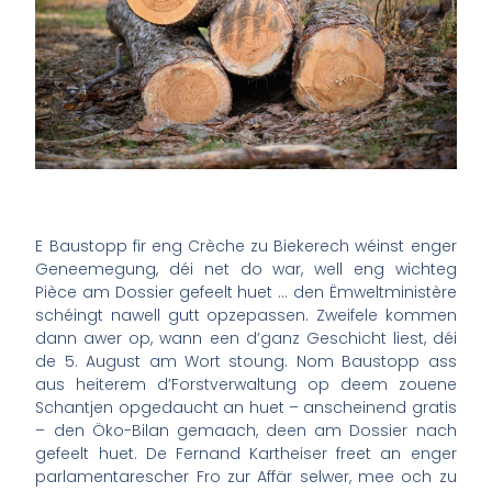
E Baustopp fir eng Crèche zu Biekerech wéinst enger
Geneemegung, déi net do war, well eng wichteg
Pièce am Dossier gefeelt huet … den Ëmweltministère
schéingt nawell gutt opzepassen. Zweifele kommen
dann awer op, wann een d’ganz Geschicht liest, déi
de 5. August am Wort stoung. Nom Baustopp ass
aus heiterem d’Forstverwaltung op deem zouene
Schantjen opgedaucht an huet – anscheinend gratis
– den Öko-Bilan gemaach, deen am Dossier nach
gefeelt huet. De Fernand Kartheiser freet an enger
parlamentarescher Fro zur Affär selwer, mee och zu