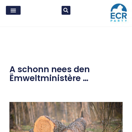
A schonn nees den
Ëmweltministère …