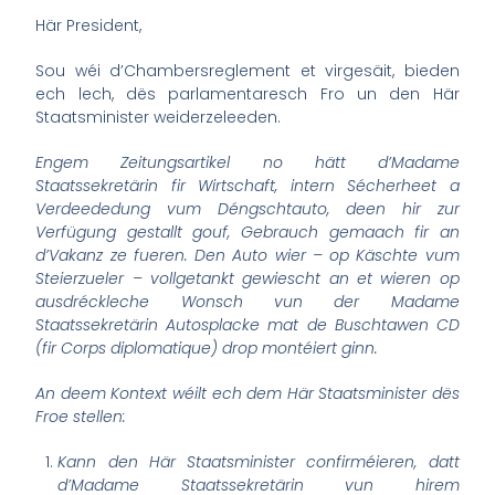
Här President,
Sou wéi d’Chambersreglement et virgesäit, bieden
ech lech, dës parlamentaresch Fro un den Här
Staatsminister weiderzeleeden.
Engem Zeitungsartikel no hätt d’Madame
Staatssekretärin fir Wirtschaft, intern Sécherheet a
Verdeededung vum Déngschtauto, deen hir zur
Verfügung gestallt gouf, Gebrauch gemaach fir an
d’Vakanz ze fueren. Den Auto wier – op Käschte vum
Steierzueler – vollgetankt gewiescht an et wieren op
ausdréckleche Wonsch vun der Madame
Staatssekretärin Autosplacke mat de Buschtawen CD
(fir Corps diplomatique) drop montéiert ginn.
An deem Kontext wéilt ech dem Här Staatsminister dës
Froe stellen:
Kann den Här Staatsminister confirméieren, datt
d’Madame Staatssekretärin vun hirem