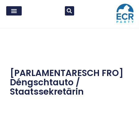
[PARLAMENTARESCH FRO]
Déngschtauto /
Staatssekretärin