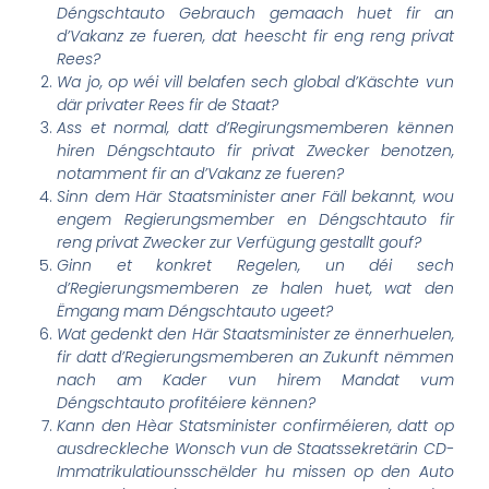
Déngschtauto Gebrauch gemaach huet fir an
d’Vakanz ze fueren, dat heescht fir eng reng privat
Rees?
Wa jo, op wéi vill belafen sech global d’Käschte vun
där privater Rees fir de Staat?
Ass et normal, datt d’Regirungsmemberen kënnen
hiren Déngschtauto fir privat Zwecker benotzen,
notamment fir an d’Vakanz ze fueren?
Sinn dem Här Staatsminister aner Fäll bekannt, wou
engem Regierungsmember en Déngschtauto fir
reng privat Zwecker zur Verfügung gestallt gouf?
Ginn et konkret Regelen, un déi sech
d’Regierungsmemberen ze halen huet, wat den
Ëmgang mam Déngschtauto ugeet?
Wat gedenkt den Här Staatsminister ze ënnerhuelen,
fir datt d’Regierungsmemberen an Zukunft nëmmen
nach am Kader vun hirem Mandat vum
Déngschtauto profitéiere kënnen?
Kann den Hèar Statsminister confirméieren, datt op
ausdreckleche Wonsch vun de Staatssekretärin CD-
Immatrikulatiounsschëlder hu missen op den Auto