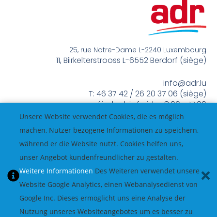
25, rue Notre-Dame L-2240 Luxembourg
11, Biirkelterstrooss L-6552 Berdorf (siège)
info@adr.lu
T: 46 37 42 / 26 20 37 06 (siège)
méindes bis freides 8:00 – 17:00
Unsere Website verwendet Cookies, die es möglich
machen, Nutzer bezogene Informationen zu speichern,
während er die Website nutzt. Cookies helfen uns,
unser Angebot kundenfreundlicher zu gestalten.
Weitere Informationen
Des Weiteren verwendet unsere
Website Google Analytics, einen Webanalysedienst von
Google Inc. Dieses ermöglicht uns eine Analyse der
Nutzung unseres Websiteangebotes um es besser zu