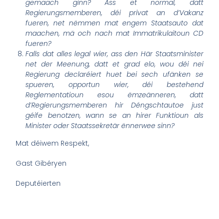
gemaach ginn? Ass et normal, datt
Regierungsmemberen, déi privat an d’Vakanz
fueren, net nëmmen mat engem Staatsauto dat
maachen, mä och nach mat Immatrikulaitoun CD
fueren?
Falls dat alles legal wier, ass den Här Staatsminister
net der Meenung, datt et grad elo, wou déi nei
Regierung declaréiert huet bei sech ufänken se
spueren, opportun wier, déi bestehend
Reglementatioun esou ëmzeänneren, datt
d’Regierungsmemberen hir Déngschtautoe just
géife benotzen, wann se an hirer Funktioun als
Minister oder Staatssekretär ënnerwee sinn?
Mat déiwem Respekt,
Gast Gibéryen
Deputéierten