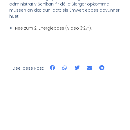
administrativ Schikan, fir déi d’Bierger opkomme
mussen an dat ouni datt eis Ëmwelt eppes dovunner
huet.
Nee zum 2. Energiepass (Video 3’27”).
Deel dëse Post: