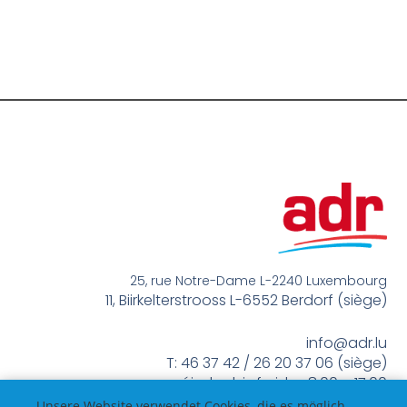
25, rue Notre-Dame L-2240 Luxembourg
11, Biirkelterstrooss L-6552 Berdorf (siège)
info@adr.lu
T: 46 37 42 / 26 20 37 06 (siège)
méindes bis freides 8:00 – 17:00
Unsere Website verwendet Cookies, die es möglich