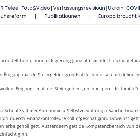
R Tëlee
Foto&Video
Verfassungsrevisioun
Ukrain
COVI
ounsreform
Publikatiounen
Europa braucht 
pruddelt hunn, hunn d’Regierung ganz offesiichtlech dozou gefoue
en Ëmgang mat de Steiergelder grondsätzlech mussen nei definéier
svollen Ëmgang mat de Steiergelder „en bon père de famille“due
 a Schoule vill méi Autonomie a Selbstverwaltung a Saache Finanz
 priori duerch Finanzkontrolleure soll ofgeschaf ginn. Dowéinst gë
Froen erbäigeholl gëtt. Ausserdeem gëtt de Kompetenzberäich vun 
einfacht ginn.