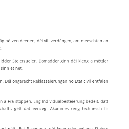
eträg nëtzen deenen, déi vill verdéngen, am meeschten an
.
jidder Steierzueler. Domadder ginn déi kleng a mëttler
sinn et net.
. Déi ongerecht Reklasséierungen no Etat civil entfalen
 a Fra stoppen. Eng Individualbesteierung bedeit, datt
chafft, gëtt dat eenzegt Akommes reng technesch fir
iert gëtt. Bei Revenuen, déi keng oder wéineg Steiere