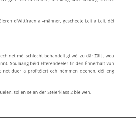
eren d’Wittfraen a –männer, gescheete Leit a Leit, déi
ech net méi schlecht behandelt gi wéi zu där Zäit , wou
ënnt. Soulaang béid Elterendeeler fir den Ënnerhalt vun
et net duer a profitéiert och nëmmen deenen, déi eng
elen, sollen se an der Steierklass 2 bleiwen.