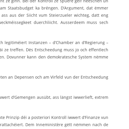
ht ze ginn. Bei der Kontroll ze spuere géif heeschen un
n am Staatsbudget ka bréngen. D’Argument, dat ëmmer
 ass aus der Siicht vum Steierzueler wichteg, datt eng
Zweckméissegkeet duerchliicht. Ausserdeem muss sech
h legitiméiert Instanzen – d’Chamber an d’Regierung –
i ze treffen. Dës Entscheedung muss jo och ëffentlech
bilden. Dovunner kann den demokratesche System nëmme
ojeten an Depensen och am Virfeld vun der Entscheedung
wert d’Gemengen ausübt, ass längst iwwerlieft, extrem
 Prinzip déi a posteriori Kontroll iwwert d’Finanze vun
rattachéiert. Dem Inneministère gëtt nëmmen nach de