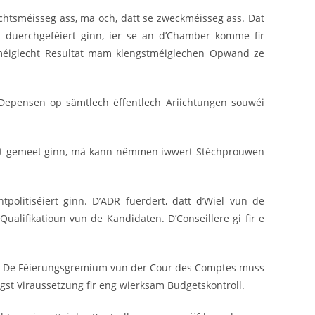
echtsméisseg ass, mä och, datt se zweckméisseg ass. Dat
l duerchgeféiert ginn, ier se an d’Chamber komme fir
tméiglecht Resultat mam klengstméiglechen Opwand ze
 Depensen op sämtlech ëffentlech Ariichtungen souwéi
Budget gemeet ginn, mä kann nëmmen iwwert Stéchprouwen
politiséiert ginn. D’ADR fuerdert, datt d’Wiel vun de
ualifikatioun vun de Kandidaten. D’Conseillere gi fir e
 net. De Féierungsgremium vun der Cour des Comptes muss
egst Viraussetzung fir eng wierksam Budgetskontroll.