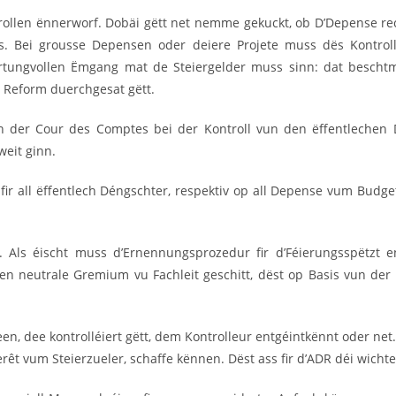
ntrollen ënnerworf. Dobäi gëtt net nemme gekuckt, ob D’Depense r
ss. Bei grousse Depensen oder deiere Projete muss dës Kontrol
rtungvollen Ëmgang mat de Steiergelder muss sinn: dat besch
g Reform duerchgesat gëtt.
un der Cour des Comptes bei der Kontroll vun den ëffentlechen
weit ginn.
et fir all ëffentlech Déngschter, respektiv op all Depense vum 
ls éischt muss d’Ernennungsprozedur fir d’Féierungsspëtzt ent
n neutrale Gremium vu Fachleit geschitt, dëst op Basis vun der Q
 deen, dee kontrolléiert gëtt, dem Kontrolleur entgéintkënnt oder
rêt vum Steierzueler, schaffe kënnen. Dëst ass fir d’ADR déi wicht