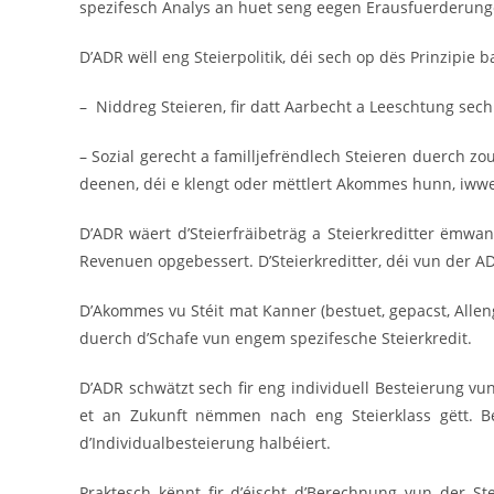
spezifesch Analys an huet seng eegen Erausfuerderung
D’ADR wëll eng Steierpolitik, déi sech op dës Prinzipie b
– Niddreg Steieren, fir datt Aarbecht a Leeschtung sec
– Sozial gerecht a familljefrëndlech Steieren duerch zo
deenen, déi e klengt oder mëttlert Akommes hunn, iwwe
D’ADR wäert d’Steierfräibeträg a Steierkreditter ëmwa
Revenuen opgebessert. D’Steierkreditter, déi vun der ADR 
D’Akommes vu Stéit mat Kanner (bestuet, gepacst, Allen
duerch d’Schafe vun engem spezifesche Steierkredit.
D’ADR schwätzt sech fir eng individuell Besteierung v
et an Zukunft nëmmen nach eng Steierklass gëtt. Be
d’Individualbesteierung halbéiert.
Praktesch kënnt fir d’éischt d’Berechnung vun der St