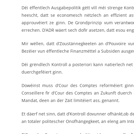
Déi ëffentlech Ausgabepolitik gëtt vill méi strenge Ko
heescht, datt se economesch nëtzlech an effizient a
approuvéiert ze ginn. De Grondprinzip vum verantwo
errechen. D’ADR wäert sech dofir asetzen, datt esou en
Mir wëllen, datt d’Zoustännegkeeten an d’Pouvoire v
Bezéier vun ëffentleche Finanzmëttel a Subsiden ausge
Déi grëndlech Kontroll a posteriori kann natierlech n
duerchgeféiert ginn.
Dowéinst muss d’Cour des Comptes reforméiert ginn. A
Conseillere fir d’Cour des Comptes an Zukunft duerch e
Mandat, deen an der Zäit limitéiert ass, genannt.
Et däerf net sinn, datt d’Kontroll dovunner ofhänkt,ob
an totaler politescher Onofhängegkeet, an eleng am Inte