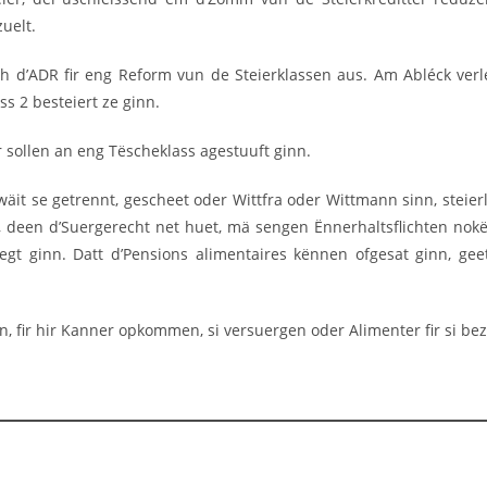
zuelt.
h d’ADR fir eng Reform vun de Steierklassen aus. Am Abléck verléi
ss 2 besteiert ze ginn.
sollen an eng Tëscheklass agestuuft ginn.
it se getrennt, gescheet oder Wittfra oder Wittmann sinn, steierl
l, deen d’Suergerecht net huet, mä sengen Ënnerhaltsflichten nok
gt ginn. Datt d’Pensions alimentaires kënnen ofgesat ginn, ge
, fir hir Kanner opkommen, si versuergen oder Alimenter fir si bezu