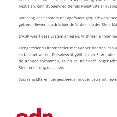
bezuelen, ginn d’Steierkreditter als Negativsteier ausbe
Soulaang dëse System net agefouert gëtt, schwätzt sec
getrennt liewen, no dräi Joer de Virdeel, no der Steierkla
D’ADR wäert dëse System änneren. Wittfraen a –männer 
Elengerzéiend Elterendeeler mat Kanner däerfen, esouwä
se bestuet waren. Datselwecht gëllt fir den Elterendee
de Kanner opkommen, sollen se steierlech begënschte
Steiererklärung maachen.
Soulaang Elteren, déi gescheet sinn oder getrennt liewen