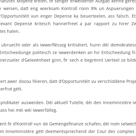
anziell Moyene kréien, fir senger erweiderter Aufgab kënne gerec
unge weisen, datt eng wierksam Kontroll ronn 8% un Aspuerunge
’Opportunitéit vun enger Depense ka beuerteelen, ass falsch. Et
levant Depensë kritesch hannerfreet a par rapport zu hirer 
tes halen.
ubruecht oder als iwwerflësseg kritiséiert, hunn déi demokratesc
r Entscheedunge politesch ze iwwerdenken an hir Entscheedung frä
ierzueler d’Geleeënheet ginn, fir sech e begrënnt Uerteel ze 
äert awer dozou féieren, datt d’Opportunitéit vu verschiddene Pr
rfrot gëtt.
ikater ausweiden. Déi aktuell Tutelle, déi den Inneministère iw
ss hei méi wéi iwwerfälleg.
nt fir d’Kontroll vun de Gemengefinanze schafen, déi nom selwechte
am Inneministère gëtt deementspriechend der Cour des comptes 