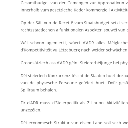
Gesamtbudget vun der Gemengen zur Approbatioun virg
innerhalb vum gesetzleche Kader kommerziell Aktivitéi
Op der Säit vun de Recettë vum Staatsbudget setzt se
rechtsstaatlechen a funktionalen Aspekter, souwéi vun 
Wéi schonn ugemierkt, wäert d’ADR alles Méigleche
d’Kompetitivitéit vu Lëtzebuerg nach weider schwächen
Grondsätzlech ass d’ADR géint Steiererhéijunge bei physe
Déi steierlech Konkurrenz tëscht de Staaten huet dozo
vun de physesche Persoune geféiert huet. Dofir gesä
Spillraum behalen.
Fir d’ADR muss d’Steierpolitik als Zil hunn, Aktivitéit
unzezéien.
Déi economesch Struktur vun eisem Land soll sech weide