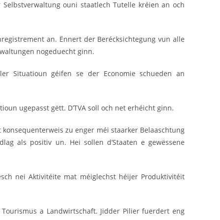
elbstverwaltung ouni staatlech Tutelle kréien an och
registrement an. Ënnert der Berécksichtegung vun alle
erwaltungen nogeduecht ginn.
ller Situatioun géifen se der Economie schueden an
tioun ugepasst gëtt. D’TVA soll och net erhéicht ginn.
at konsequenterweis zu enger méi staarker Belaaschtung
lag als positiv un. Hei sollen d’Staaten e gewëssene
sch nei Aktivitéite mat méiglechst héijer Produktivitéit
 Tourismus a Landwirtschaft. Jidder Pilier fuerdert eng