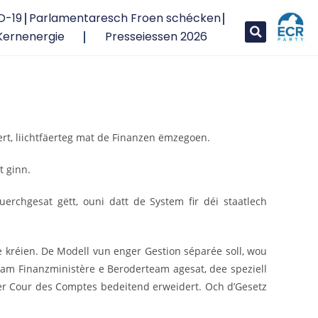
D-19
Parlamentaresch Froen schécken
Kernenergie
Presseiessen 2026
rt, liichtfäerteg mat de Finanzen ëmzegoen.
t ginn.
rchgesat gëtt, ouni datt de System fir déi staatlech
e kréien. De Modell vun enger Gestion séparée soll, wou
tt am Finanzministère e Beroderteam agesat, dee speziell
der Cour des Comptes bedeitend erweidert. Och d’Gesetz