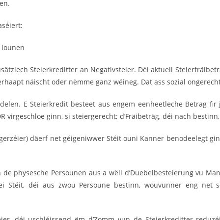
en.
aséiert:
h lounen
usätzlech Steierkreditter an Negativsteier. Déi aktuell Steierfräib
rhaapt näischt oder nëmme ganz wéineg. Dat ass sozial ongerecht
ndelen. E Steierkredit besteet aus engem eenheetleche Betrag fir 
virgeschloe ginn, si steiergerecht; d’Fräibeträg, déi nach bestinn, 
gerzéier) däerf net géigeniwwer Stéit ouni Kanner benodeelegt ginn
un de physesche Persounen aus a wëll d’Duebelbesteierung vu Mann
i Stéit, déi aus zwou Persoune bestinn, wouvunner eng net s
eier, déi uschléissend ëm d’Zomm vun de Steierkreditter reduzé