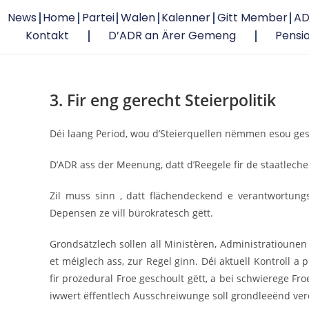
News
Home
Partei
Walen
Kalenner
Gitt Member
AD
Kontakt
D’ADR an Ärer Gemeng
Pensi
3. Fir eng gerecht Steierpolitik
Déi laang Period, wou d’Steierquellen nëmmen esou ges
D’ADR ass der Meenung, datt d’Reegele fir de staatlech
Zil muss sinn , datt flächendeckend e verantwortung
Depensen ze vill bürokratesch gëtt.
Grondsätzlech sollen all Ministèren, Administratiounen
et méiglech ass, zur Regel ginn. Déi aktuell Kontroll a
fir prozedural Froe geschoult gëtt, a bei schwierege 
iwwert ëffentlech Ausschreiwunge soll grondleeënd ver