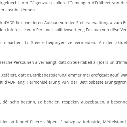
eluecht. Am Géigenzuch sollen d’Gemengen d’Fräiheet vun der S
ten ausübe kënnen.
ch d’ADR fir e weideren Ausbau vun der Steierverwaltung a vum En
den Interessie vum Personal, sollt iwwert eng Fusioun vun dëse V
s maachen, fir Steiererhéijungen ze vermeiden. An der aktue
.
sche Persounen a verlaangt, datt d’Steiertabell all Joers un d’Infla
u geféiert, datt d’Betribsbesteierung ëmmer méi erofgesat gouf, w
it d’ADR eng Harmoniséierung vun der Betribsbesteierungsgrond
en, déi scho bestinn, ze behalen, respektiv auszebauen, a besonne
r op fënnef Piliere stäipen: Finanzplaz, Industrie, Mëttelstand,