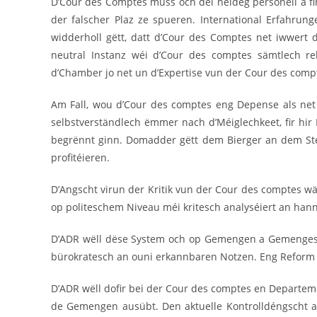
D’Cour des Comptes muss och déi neideg personell a fin
der falscher Plaz ze spueren. International Erfahr
widderholl gëtt, datt d’Cour des Comptes net iwwert d
neutral Instanz wéi d’Cour des comptes sämtlech re
d’Chamber jo net un d’Expertise vun der Cour des comp
Am Fall, wou d’Cour des comptes eng Depense als net 
selbstverständlech ëmmer nach d’Méiglechkeet, fir hi
begrënnt ginn. Domadder gëtt dem Bierger an dem Ste
profitéieren.
D’Angscht virun der Kritik vun der Cour des comptes w
op politeschem Niveau méi kritesch analyséiert an hanne
D’ADR wëll dëse System och op Gemengen a Gemengesynd
bürokratesch an ouni erkannbaren Notzen. Eng Reform a
D’ADR wëll dofir bei der Cour des comptes en Departeme
de Gemengen ausübt. Den aktuelle Kontrolldéngscht 