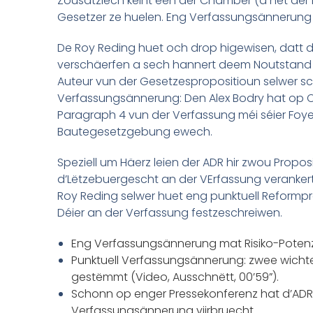
Zousätzlech kéint een der Chamber (a net der
Gesetzer ze huelen. Eng Verfassungsännerung m
De Roy Reding huet och drop higewisen, datt d
verschäerfen a sech hannert deem Noutstand ve
Auteur vun der Gesetzespropositioun selwer 
Verfassungsännerung: Den Alex Bodry hat op C
Paragraph 4 vun der Verfassung méi séier Foyere
Bautegesetzgebung ewech.
Speziell um Häerz leien der ADR hir zwou Propos
d’Lëtzebuergescht an der VErfassung verankert
Roy Reding selwer huet eng punktuell Reform
Déier an der Verfassung festzeschreiwen.
Eng Verfassungsännerung mat Risiko-Potenzia
Punktuell Verfassungsännerung: zwee wichteg
gestëmmt (Video, Ausschnëtt, 00’59”).
Schonn op enger Pressekonferenz hat d’ADR 
Verfassungsännerung viirbruecht …