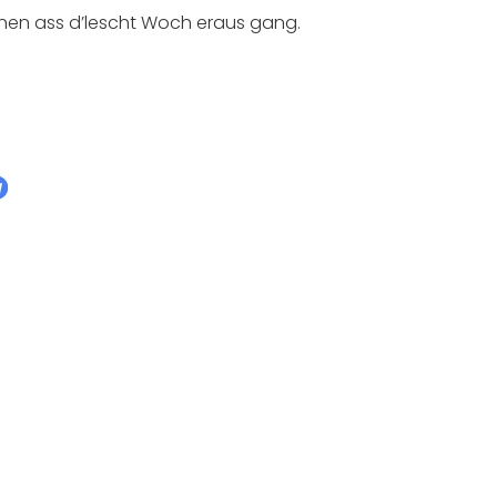
nen ass d’lescht Woch eraus gang.