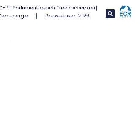
D-19
Parlamentaresch Froen schécken
Kernenergie
Presseiessen 2026