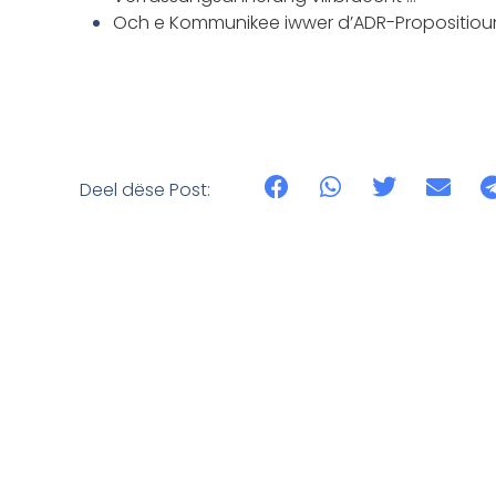
Och e Kommunikee iwwer d’ADR-Propositiou
Deel dëse Post: