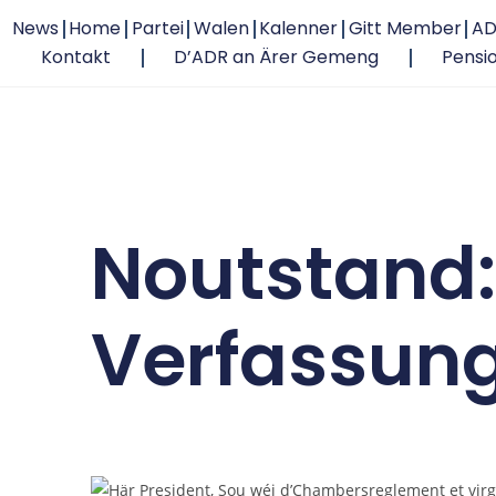
News
Home
Partei
Walen
Kalenner
Gitt Member
AD
Kontakt
D’ADR an Ärer Gemeng
Pensi
Noutstand:
Verfassun