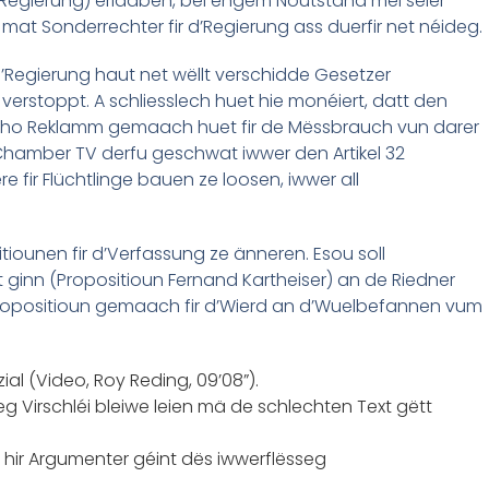
 Regierung) erlaaben, bei engem Noutstand méi séier
at Sonderrechter fir d’Regierung ass duerfir net néideg.
’Regierung haut net wëllt verschidde Gesetzer
rstoppt. A schliesslech huet hie monéiert, datt den
scho Reklamm gemaach huet fir de Mëssbrauch vun darer
hamber TV derfu geschwat iwwer den Artikel 32
 fir Flüchtlinge bauen ze loosen, iwwer all
itiounen fir d’Verfassung ze änneren. Esou soll
 ginn (Propositioun Fernand Kartheiser) an de Riedner
propositioun gemaach fir d’Wierd an d’Wuelbefannen vum
l (Video, Roy Reding, 09’08”).
 Virschléi bleiwe leien mä de schlechten Text gëtt
hir Argumenter géint dës iwwerflësseg