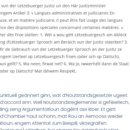
unktuell geännert ginn, wat d’Noutstandsgesetzer ugeet.
’accord sinn. Well Noutstandsreglementer si geféierlech,
ing seng Argumentatioun dogéint ass kloer. Et gëtt
datt d’Chamber haut schonn, mat Rou an Aemooss weider
tioun, engem Attentat zum Beispill, viirzegräifen.