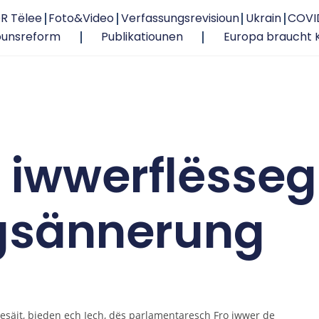
R Tëlee
Foto&Video
Verfassungsrevisioun
Ukrain
COVI
ounsreform
Publikatiounen
Europa braucht 
 iwwerflësseg
gsännerung