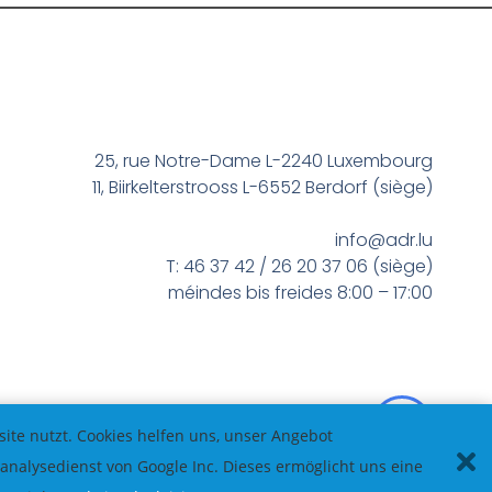
25, rue Notre-Dame L-2240 Luxembourg
11, Biirkelterstrooss L-6552 Berdorf (siège)
info@adr.lu
T: 46 37 42 / 26 20 37 06 (siège)
méindes bis freides 8:00 – 17:00
te nutzt. Cookies helfen uns, unser Angebot
nalysedienst von Google Inc. Dieses ermöglicht uns eine