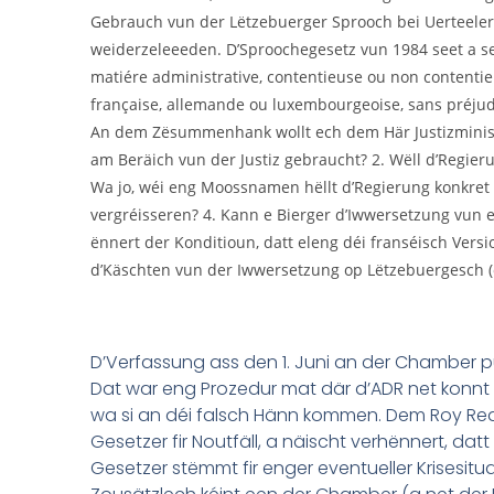
D’Verfassung ass den 1. Juni an der Chamber p
Dat war eng Prozedur mat där d’ADR net konnt d
wa si an déi falsch Hänn kommen. Dem Roy Red
Gesetzer fir Noutfäll, a näischt verhënnert, 
Gesetzer stëmmt fir enger eventueller Krisesitua