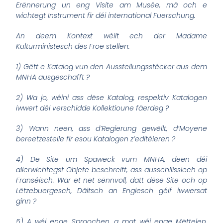
Erënnerung un eng Visite am Musée, mä och e
wichtegt Instrument fir déi international Fuerschung.
An deem Kontext wéilt ech der Madame
Kulturministesch dës Froe stellen:
1)
Gëtt e Katalog vun den Ausstellungsstécker aus dem
MNHA ausgeschafft ?
2)
Wa jo, wéini ass dëse Katalog, respektiv Katalogen
iwwert déi verschidde Kollektioune fäerdeg ?
3)
Wann neen, ass d’Regierung gewëllt, d’Moyene
bereetzestelle fir esou Katalogen z’editéieren ?
4)
De Site um Spaweck vum MNHA, deen déi
allerwichtegst Objete beschreift, ass ausschliisslech op
Franséisch. Wär et net sënnvoll, datt dëse Site och op
Lëtzebuergesch, Däitsch an Englesch géif iwwersat
ginn ?
5)
A wéi enge Sproochen, a mat wéi enge Mëttelen,