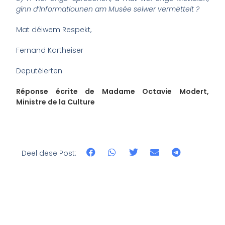
ginn d’Informatiounen am Musée selwer vermëttelt ?
Mat déiwem Respekt,
Fernand Kartheiser
Deputéierten
Réponse écrite de Madame Octavie Modert,
Ministre de la Culture
Deel dëse Post: