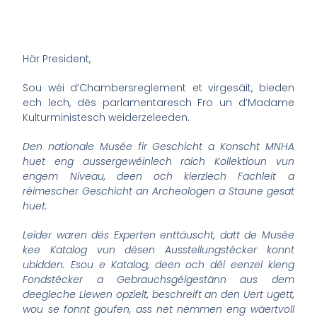
Här President,
Sou wéi d’Chambersreglement et virgesäit, bieden
ech lech, dës parlamentaresch Fro un d’Madame
Kulturministesch weiderzeleeden.
Den nationale Musée fir Geschicht a Konscht MNHA
huet eng aussergewéinlech räich Kollektioun vun
engem Niveau, deen och kierzlech Fachleit a
réimescher Geschicht an Archeologen a Staune gesat
huet.
Leider waren dës Experten enttäuscht, datt de Musée
kee Katalog vun dësen Ausstellungstécker konnt
ubidden. Esou e Katalog, deen och déi eenzel kleng
Fondstécker a Gebrauchsgéigestänn aus dem
deegleche Liewen opzielt, beschreift an den Uert ugëtt,
wou se fonnt goufen, ass net nëmmen eng wäertvoll