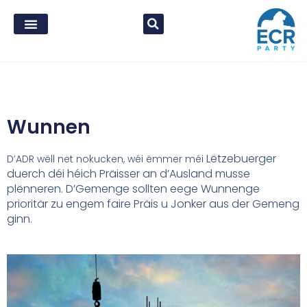
Wunnen
Lëtzebuerger
D’ADR wëll net nokucken, wéi ëmmer méi
duerch déi héich Präisser an
d’Ausland musse
plënneren. D’Gemenge
sollten eege Wunnenge
prioritär zu engem
faire Präis u Jonker aus der Gemeng
ginn.