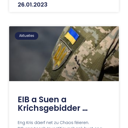
26.01.2023
Aktuelles
EIB a Suen a
Krichsgebidder …
Eng Kris däerf net zu Chaos féieren.