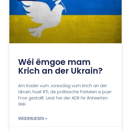
Wéi ëmgoe mam
Krich an der Ukrain?
Am Kader vum Joresdag vum Krich an der
Ukrain, huet RTL de politesche Parteien e puer
Froe gestallt. Liest hei der ADR hir Äntwerten:
Wéi
WEIDERLIESEN »