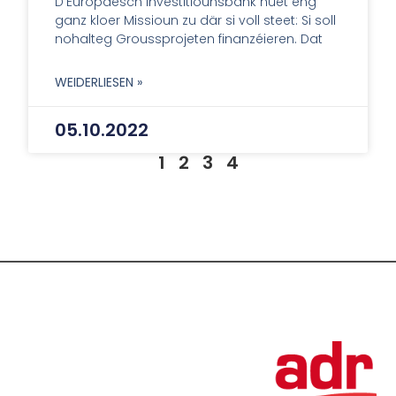
D’Europäesch Investitiounsbank huet eng
ganz kloer Missioun zu där si voll steet: Si soll
nohalteg Groussprojeten finanzéieren. Dat
WEIDERLIESEN »
05.10.2022
1
2
3
4