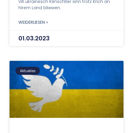
Vill ukrainesch Kënschtler sinn trotz Krich an
hirem Land bliwwen.
WEIDERLIESEN »
01.03.2023
Aktuelles