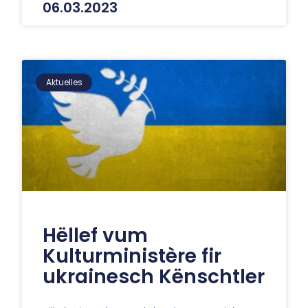
06.03.2023
Aktuelles
Hëllef vum
Kulturministère fir
ukrainesch Kënschtler