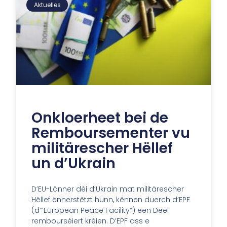
Aktuelles
Onkloerheet bei de
Remboursementer vu
militärescher Hëllef
un d’Ukrain
D’EU-Länner déi d’Ukrain mat militärescher
Hëllef ënnerstëtzt hunn, kënnen duerch d’EPF
(d’”European Peace Facility”) een Deel
rembourséiert kréien. D’EPF ass e