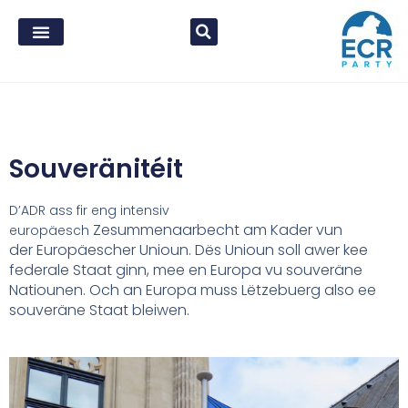
Souveränitéit
D’ADR ass fir eng intensiv
Zesummenaarbecht am Kader vun
europäesch
der
Europäescher Unioun. Dës Unioun soll awer
kee
federale Staat ginn, mee en Europa vu
souveräne
Natiounen. Och an Europa muss
Lëtzebuerg also ee
souveräne Staat bleiwen.