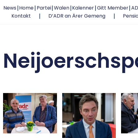
News
Home
Partei
Walen
Kalenner
Gitt Member
AD
Kontakt
D’ADR an Ärer Gemeng
Pensi
Neijoerschsp