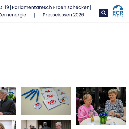
D-19
Parlamentaresch Froen schécken
Kernenergie
Presseiessen 2026