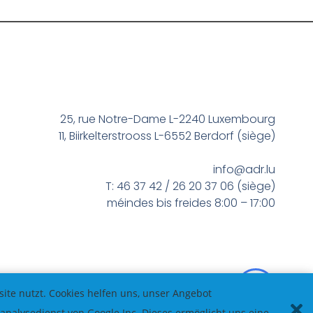
25, rue Notre-Dame L-2240 Luxembourg
11, Biirkelterstrooss L-6552 Berdorf (siège)
info@adr.lu
T: 46 37 42 / 26 20 37 06 (siège)
méindes bis freides 8:00 – 17:00
te nutzt. Cookies helfen uns, unser Angebot
nalysedienst von Google Inc. Dieses ermöglicht uns eine