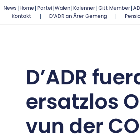
News
Home
Partei
Walen
Kalenner
Gitt Member
AD
Kontakt
D’ADR an Ärer Gemeng
Pensi
D’ADR fuerd
ersatzlos 
vun der CO