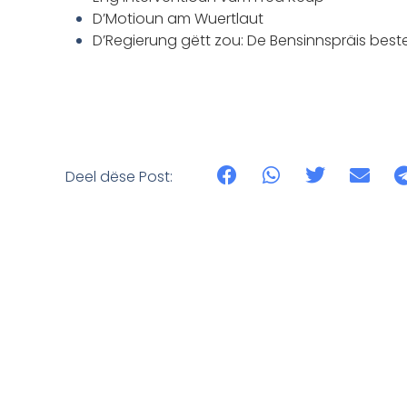
D’Motioun am Wuertlaut
D’Regierung gëtt zou: De Bensinnspräis beste
Deel dëse Post: