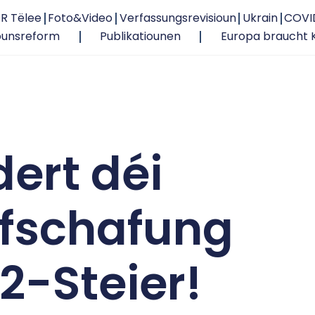
R Tëlee
Foto&Video
Verfassungsrevisioun
Ukrain
COVI
ounsreform
Publikatiounen
Europa braucht 
ert déi
Ofschafung
2-Steier!