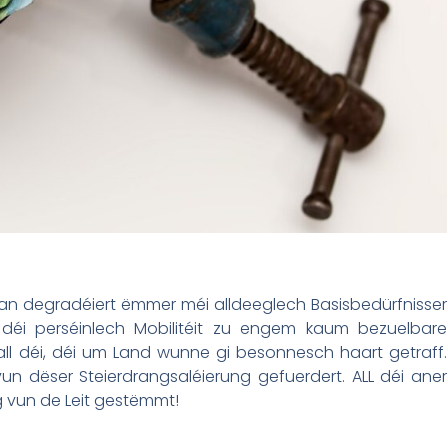
 an degradéiert ëmmer méi alldeeglech Basisbedürfnisser
éi perséinlech Mobilitéit zu engem kaum bezuelbare
ll déi, déi um Land wunne gi besonnesch haart getraff.
un dëser Steierdrangsaléierung gefuerdert. ALL déi aner
 vun de Leit gestëmmt!