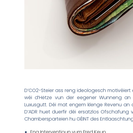
D’CO2-Steier ass reng ideologesch motivéiert
wéi d’Hëtze vun der eegener Wunneng an d
Luxusgutt. Déi mat engem klenge Revenu an a
D’ADR huet duerfir déi ersatzlos Ofschafung v
Chambersparteien hu GÉINT des Entlaaschtung
Eng Interventioun vum Fred Keup