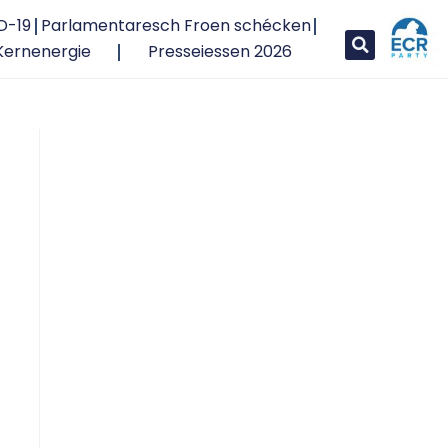
D-19
Parlamentaresch Froen schécken
Kernenergie
Presseiessen 2026